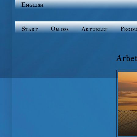
English
Start
Om oss
Aktuellt
Produ
Arbe