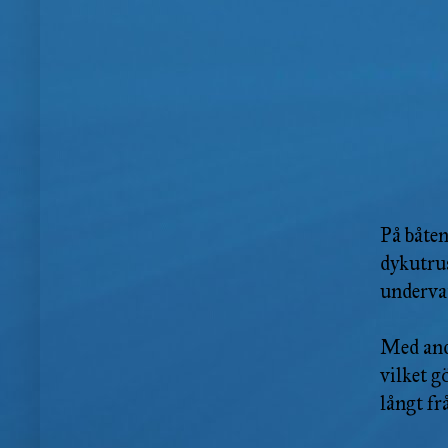
På båten
dykutru
undervat
Med andr
vilket g
långt fr