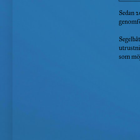
Sedan 20
genomfö
Segelbåt
utrustni
som möjl