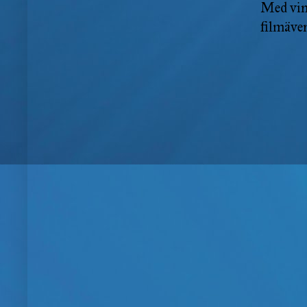
Med vind
filmäven